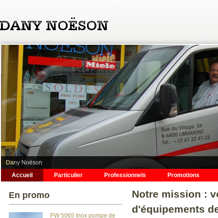
Jump to navigation
Dany Noëson
Accueil
Particulier
Professionnels
Promotions
M
Notre mission : v
En promo
e
d'équipements de
PW 5065 Inox pompe de